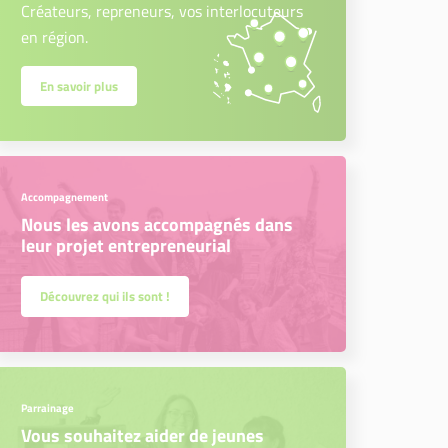
Créateurs, repreneurs, vos interlocuteurs
en région.
En savoir plus
Accompagnement
Nous les avons accompagnés dans
leur projet entrepreneurial
Découvrez qui ils sont !
Parrainage
Vous souhaitez aider de jeunes