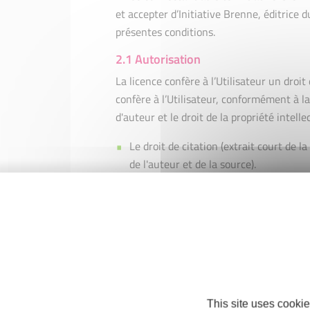
et accepter d’Initiative Brenne, éditrice 
présentes conditions.
2.1 Autorisation
La licence confère à l’Utilisateur un droit
confère à l’Utilisateur, conformément à la
d'auteur et le droit de la propriété intellec
Le droit de citation (extrait court de 
de l'auteur et de la source).
La création de liens vers le site sans 
liens profonds.
Les articles, formulaires et documents
strictement personnel. Toute modifica
contraire présente sur le site. Toute ut
soumise à l’autorisation d’Initiative B
This site uses cookie