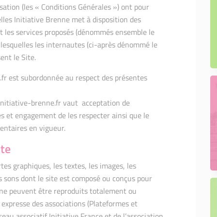
isation (les « Conditions Générales ») ont pour
elles Initiative Brenne met à disposition des
r et les services proposés (dénommés ensemble le
t lesquelles les internautes (ci-après dénommé le
ent le Site.
e.fr est subordonnée au respect des présentes
e initiative-brenne.fr vaut acceptation de
ès et engagement de les respecter ainsi que le
mentaires en vigueur.
ite
tes graphiques, les textes, les images, les
es sons dont le site est composé ou conçus pour
 ne peuvent être reproduits totalement ou
 expresse des associations (Plateformes et
au associatif Initiative France et de l’association