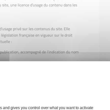
du site, une licence d’usage du contenu dans les
 d’usage privé sur les contenus du site. Elle
 législation française en vigueur sur le droit
tuelle :
la publication, accompagné de l'indication du nom
omettre de citer clairement la source, y compris
-types, peuvent être utilisés pour un usage
tion est soumise à autorisation, sauf mention
ilisation à d'autres fins que personnelles est
renne
s and gives you control over what you want to activate