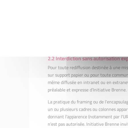
Les documents types téléchargeables son
peuvent être adaptés aux besoins spéci
cependant toute responsabilité vis-à-v
effectuer sur les documents types tél
Tout autre type de diffusion ou d'utilisa
paragraphe "autorisation" ci-dessus est in
2.2 Interdiction sans autorisation ex
Pour toute rediffusion destinée à une mi
sur support papier ou pour toute communi
même diffusée en intranet ou en extranet 
préalable et expresse d’Initiative Brenne.
La pratique du framing ou de l'encapsulag
un ou plusieurs cadres ou colonnes appart
donnant l'apparence (notamment par l'URL)
n'est pas autorisée. Initiative Brenne inv