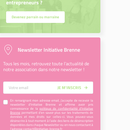
entrepreneurs ?
Devenez parrain ou marraine
Newsletter Initiative Brenne
Tous les mois, retrouvez toute l’actualité de
notre association dans notre newsletter !
Votre Email
JE M’INSCRIS
En renseignant mon adresse email, j’accepte de recevoir la
newsletter d'Initiative Brenne et affirme avoir pris
connaissance de la
politique de confidentialité d’Initiative
Brenne
permettant d’en savoir plus sur les traitements de
données et mes droits sur celles-ci. Vous pouvez-vous
désinscrire à tout moment à l’aide des liens de désinscription
disponibles dans chaque Newsletter ou en nous contactant à
l’adresse
contact@initiative-brenne.fr