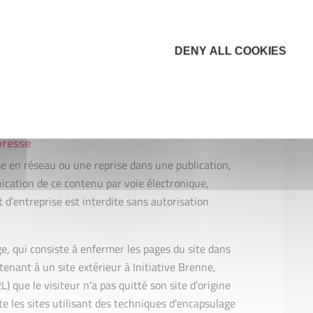
t placés sur le site pour en faciliter l'usage. Ils
fiques de l'Utilisateur. Initiative Brenne dégage
is des modifications que l'Utilisateur pourra
DENY ALL COOKIES
échargeables.
tion qui n'est pas mentionné expressément dans le
terdit par principe.
presse
se en réseau ou une reprise dans une publication,
cation de ce contenu par voie électronique,
d’entreprise est interdite sans autorisation
e, qui consiste à enfermer les pages du site dans
enant à un site extérieur à Initiative Brenne,
 que le visiteur n'a pas quitté son site d'origine
ite les sites utilisant des techniques d'encapsulage