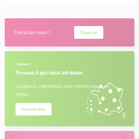
Contactez-nous !
Cliquez ici
Créateurs
Trouvez à qui vous adresser
Créateurs, repreneurs, vos interlocuteurs en
région.
En savoir plus