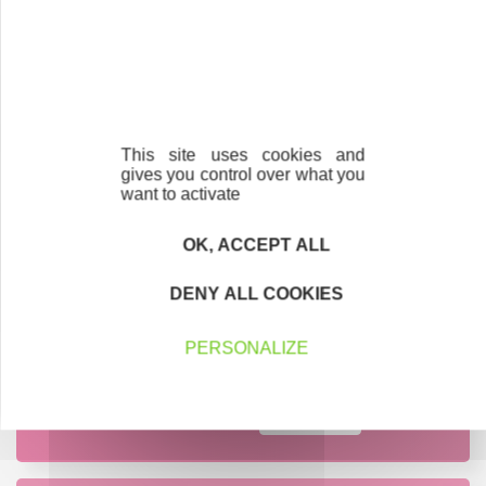
77
emplois créés ou maintenus
en 2023
This site uses cookies and
gives you control over what you
want to activate
907
OK, ACCEPT ALL
entreprises soutenues depuis
la création d'Initiative Brenne
DENY ALL COOKIES
PERSONALIZE
Contactez-nous !
Cliquez ici