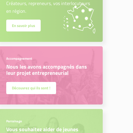
Créateurs, repreneurs, vos interlocuteurs
en région.
En savoir plus
Accompagnement
Nous les avons accompagnés dans
leur projet entrepreneurial
Découvrez qui ils sont !
Parrainage
Vous souhaitez aider de jeunes