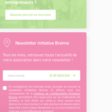
entrepreneurs ?
Devenez parrain ou marraine
Newsletter Initiative Brenne
Tous les mois, retrouvez toute l’actualité de
notre association dans notre newsletter !
Votre Email
JE M’INSCRIS
En renseignant mon adresse email, j’accepte de recevoir la
newsletter d'Initiative Brenne et affirme avoir pris
connaissance de la
politique de confidentialité d’Initiative
Brenne
permettant d’en savoir plus sur les traitements de
données et mes droits sur celles-ci. Vous pouvez-vous
désinscrire à tout moment à l’aide des liens de désinscription
disponibles dans chaque Newsletter ou en nous contactant à
l’adresse
contact@initiative-brenne.fr