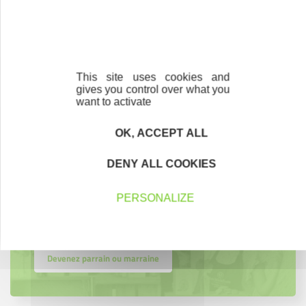
Accompagnement
Nous les avons accompagnés dans leur
This site uses cookies and
projet entrepreneurial
gives you control over what you
want to activate
Découvrez qui ils sont !
OK, ACCEPT ALL
DENY ALL COOKIES
Parrainage
PERSONALIZE
Vous souhaitez aider de jeunes
entrepreneurs ?
Devenez parrain ou marraine